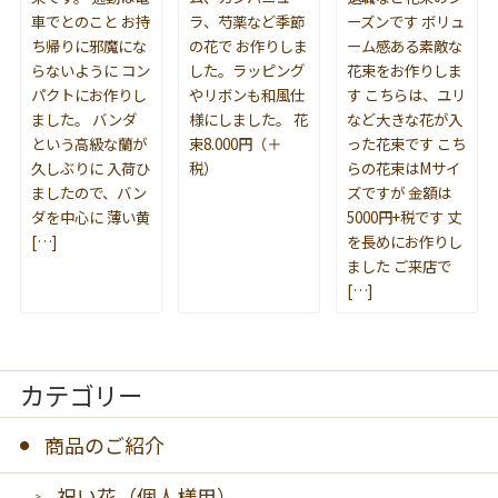
車でとのこと お持
ラ、芍薬など季節
ーズンです ボリュ
ち帰りに邪魔にな
の花で お作りしま
ーム感ある素敵な
らないように コン
した。ラッピング
花束をお作りしま
パクトにお作りし
やリボンも和風仕
す こちらは、ユリ
ました。 バンダ
様にしました。 花
など大きな花が入
という高級な蘭が
束8.000円（＋
った花束です こち
久しぶりに 入荷ひ
税）
らの花束はMサイ
ましたので、バン
ズですが 金額は
ダを中心に 薄い黄
5000円+税です 丈
[…]
を長めにお作りし
ました ご来店で
[…]
カテゴリー
商品のご紹介
祝い花（個人様用）