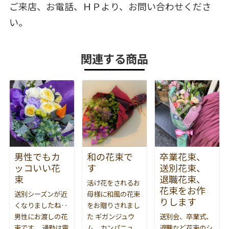
ご来店、お電話、ＨＰより、お問い合わせくださ
い。
関連する商品
男性でもカ
和の花束で
卒業花束、
ッコいい花
す
送別花束、
束
退職花束、
活け花をされるお
花束をお作
送別シーズンが近
母様に和風の花束
りします
くなりましたね‥
をお贈りされまし
男性にお渡しの花
た ギガンジュウ
送別会、卒業式、
束です。 通勤は電
ム、カンパニュ
退職など花束のシ