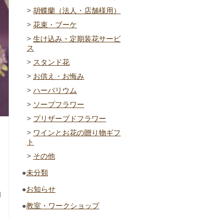
胡蝶蘭（法人・店舗様用）
花束・ブーケ
生け込み・定期装花サービ
ス
スタンド花
お供え・お悔み
ハーバリウム
ソープフラワー
プリザーブドフラワー
ワインとお花の贈り物ギフ
ト
その他
未分類
お知らせ
日
教室・ワークショップ