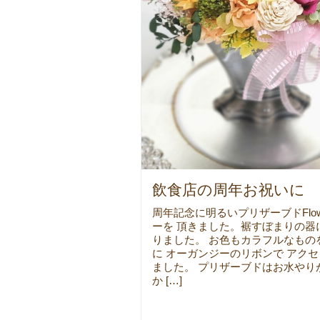
飲食店の周年お祝いに
周年記念に明るいプリザーブドFlo
ーを 頂きました。裾すぼまりの器
りました。 お色もカラフルなもの
に オーガンジーのリボンで アク
ました。 プリザーブドはお水やり
か […]