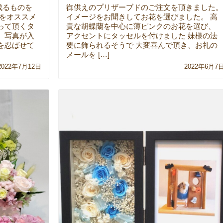
残るものを
御供えのプリザーブドのご注文を頂きました。
てをオススメ
イメージをお聞きしてお花を選びました。 高
って頂くタ
貴な胡蝶蘭を中心に薄ピンクのお花を選び、
、写真が入
アクセントにタッセルを付けました 妹様の法
を忍ばせて
要に飾られるそうで 大変喜んで頂き、お礼の
メールを […]
2022年7月12日
2022年6月7