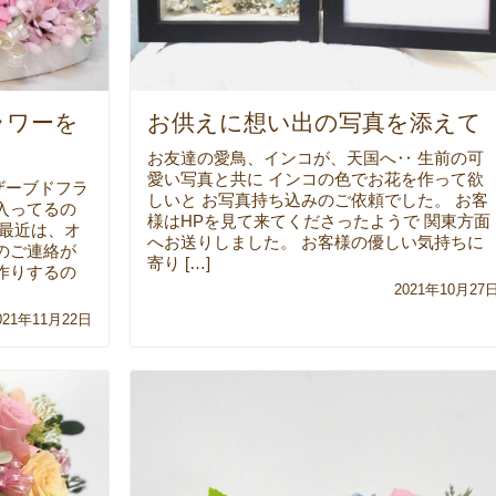
ラワーを
お供えに想い出の写真を添えて
お友達の愛鳥、インコが、天国へ‥ 生前の可
愛い写真と共に インコの色でお花を作って欲
ザーブドフラ
しいと お写真持ち込みのご依頼でした。 お客
入ってるの
様はHPを見て来てくださったようで 関東方面
 最近は、オ
へお送りしました。 お客様の優しい気持ちに
のご連絡が
寄り […]
作りするの
2021年10月27
021年11月22日