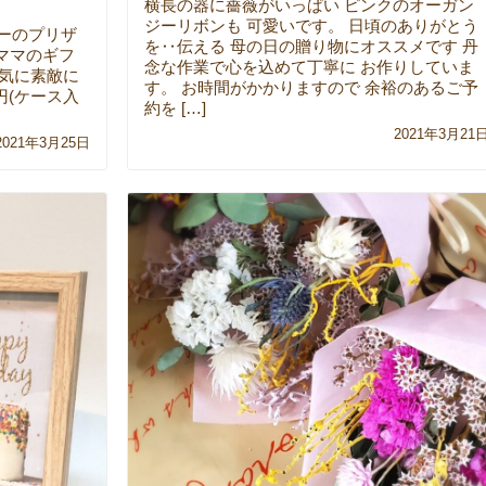
横長の器に薔薇がいっぱい ピンクのオーガン
ジーリボンも 可愛いです。 日頃のありがとう
ラーのプリザ
を‥伝える 母の日の贈り物にオススメです 丹
ママのギフ
念な作業で心を込めて丁寧に お作りしていま
元気に素敵に
す。 お時間がかかりますので 余裕のあるご予
円(ケース入
約を […]
2021年3月21
2021年3月25日