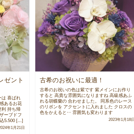
プレゼント
古希のお祝いに最適！
古希のお祝いの色は紫です 紫メインにお作り
すると 高貴な雰囲気になりますね 高級感あふ
は 喜ばれ
れる胡蝶蘭の 合わせました。 同系色のレース
級感あるお花
のリボンを アクセントに入れました クロスの
利 持ち帰
色をかえると‥ 雰囲気も変わります
リザーブドフ
2023年1月18
500 […]
2024年1月21日