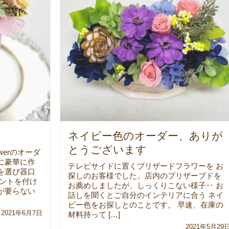
ネイビー色のオーダー、ありが
とうございます
werのオーダ
に豪華に作
テレビサイドに置くブリザードフラワーを お
を選び器口
探しのお客様でした。店内のプリザーブドを
セントを付け
お薦めしましたが、しっくりこない様子‥ お
が要らない
話しを聞くとご自分のインテリアに合う ネイ
ビー色をお探しとのことです。 早速、在庫の
2021年6月7日
材料持って […]
2021年5月29