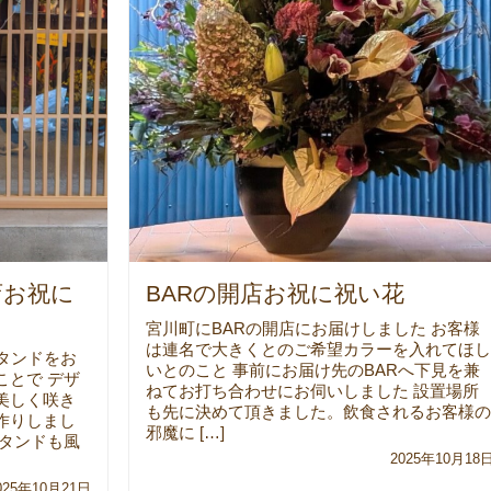
店お祝に
BARの開店お祝に祝い花
宮川町にBARの開店にお届けしました お客様
は連名で大きくとのご希望カラーを入れてほし
スタンドをお
いとのこと 事前にお届け先のBARへ下見を兼
ことで デザ
ねてお打ち合わせにお伺いしました 設置場所
美しく咲き
も先に決めて頂きました。飲食されるお客様の
作りしまし
邪魔に […]
スタンドも風
2025年10月18
025年10月21日