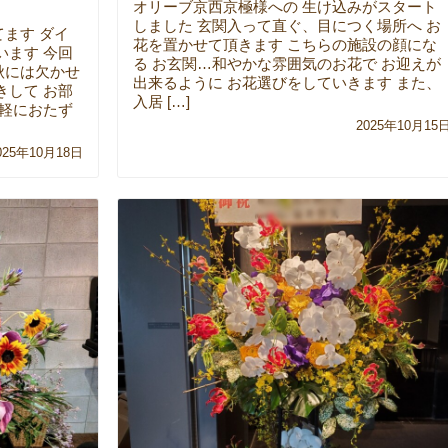
オリーブ京西京極様への 生け込みがスタート
しました 玄関入って直ぐ、目につく場所へ お
ます ダイ
花を置かせて頂きます こちらの施設の顔にな
います 今回
る お玄関…和やかな雰囲気のお花で お迎えが
秋には欠かせ
出来るように お花選びをしていきます また、
きして お部
入居 […]
気軽におたず
2025年10月15
025年10月18日