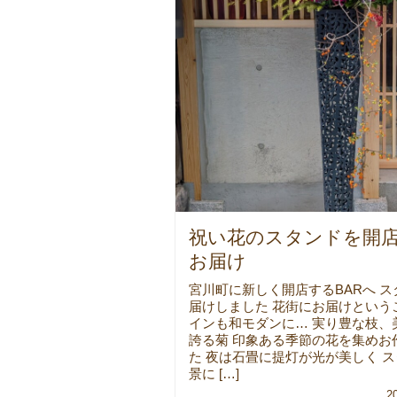
祝い花のスタンドを開
お届け
宮川町に新しく開店するBARへ 
届けしました 花街にお届けという
インも和モダンに… 実り豊な枝、
誇る菊 印象ある季節の花を集めお
た 夜は石畳に提灯が光が美しく 
景に […]
2