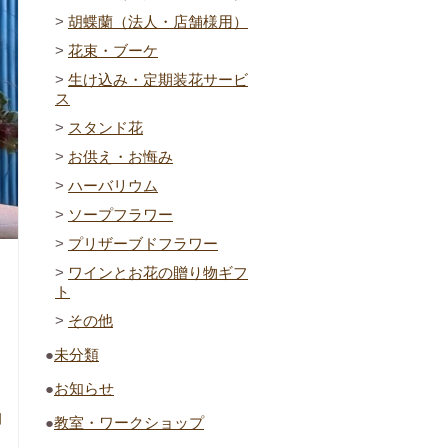
胡蝶蘭（法人・店舗様用）
花束・ブーケ
生け込み・定期装花サービ
ス
スタンド花
お供え・お悔み
ハーバリウム
ソープフラワー
プリザーブドフラワー
ワインとお花の贈り物ギフ
ト
その他
未分類
お知らせ
日
教室・ワークショップ