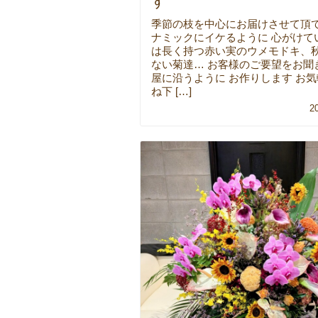
す
季節の枝を中心にお届けさせて頂て
ナミックにイケるように 心がけて
は長く持つ赤い実のウメモドキ、
ない菊達… お客様のご要望をお聞
屋に沿うように お作りします お
ね下 […]
2