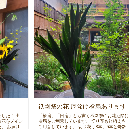
た
祇園祭の花 厄除け檜扇あります
した！ 出
「檜扇」「日扇」とも書く祇園祭のお花厄除け
お花をメイン
檜扇をご用意しています。 切り花も鉢植えも
。 お届け
ご用意しています。 切り花は3本、5本と奇数