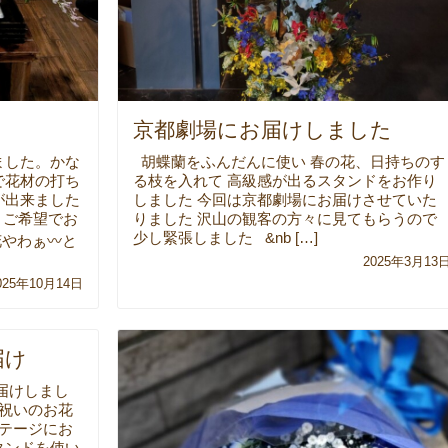
京都劇場にお届けしました
ました。かな
胡蝶蘭をふんだんに使い 春の花、日持ちのす
で花材の打ち
る枝を入れて 高級感が出るスタンドをお作り
が出来ました
しました 今回は京都劇場にお届けさせていた
 ご希望でお
りました 沢山の観客の方々に見てもらうので
少し緊張しました &nb […]
やわぁ〰️と
2025年3月13
025年10月14日
届け
届けしまし
お祝いのお花
ステージにお
タンドを使い