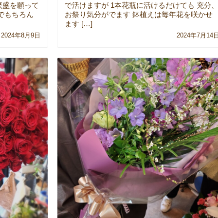
繁盛を願って
で活けますが 1本花瓶に活けるだけても 充分
でもちろん
お祭り気分がでます 鉢植えは毎年花を咲かせ
ます […]
2024年8月9日
2024年7月14