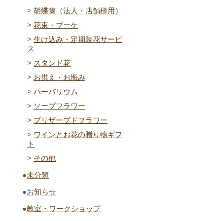
胡蝶蘭（法人・店舗様用）
花束・ブーケ
生け込み・定期装花サービ
ス
スタンド花
お供え・お悔み
ハーバリウム
ソープフラワー
プリザーブドフラワー
ワインとお花の贈り物ギフ
ト
その他
未分類
お知らせ
教室・ワークショップ