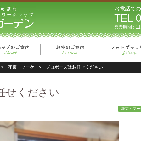
リーフガーデン
お電話での
TEL 0
営業時間 : 1
ページ
ショップのご案内
教室のご案内
>
花束・ブーケ
>
プロポーズはお任せください
任せください
花束・ブー