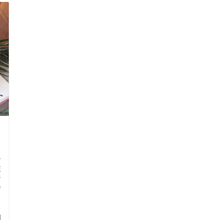
ー
注
ジ
会
ま
日