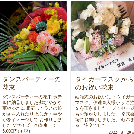
ダンスパーティーの
タイガーマスクから
花束
のお祝い花束
ダンスパーティーの花束 ホテ
結婚式のお祝いに‥ タイガ
ルに納品しました 煌びやかな
マスク、伊達直人様から ご
華やかさに 相応しくラメの松
文を頂きました。 メッセー
かさを入れたり とにかく華や
もお預かりしました。 挙式
かをイメージして お作りしま
場にお届けしました。 心温
した Mサイズ の花束 ：
るご注文でした
5,000円(＋税）
2022年8月29