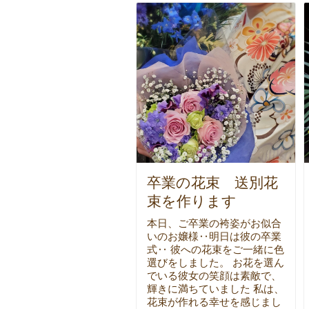
卒業の花束 送別花
束を作ります
本日、ご卒業の袴姿がお似合
いのお嬢様‥明日は彼の卒業
式‥ 彼への花束をご一緒に色
選びをしました。 お花を選ん
でいる彼女の笑顔は素敵で、
輝きに満ちていました 私は、
花束が作れる幸せを感じまし