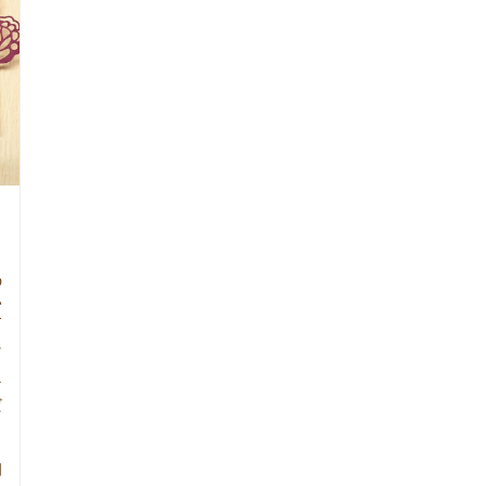
の
い
す
に
ナ
だ
日