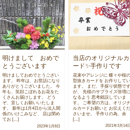
明けまして おめで
当店のオリジナルカ
とうございます
ード✨手作りです
明けましておめでとうござい
花束やアレンジに 蝶々や桜
ます。 昨年は、お世話になり
型抜きカードを お作りして
ありがとうございました。 今
ます。 まだ、手探り状態で
年も、笑顔こぼれるお花をた
が、 先様のサプライズ倍増
くさんお届けします。 どう
なるよう 思考錯誤していま
ぞ、宜しくお願いいたしま
す。 ご希望の方は、オリジ
す。 新年は1月4日から法人関
ルカードお願いと お伝えく
係のいけこみなど、 店は閉め
さいませ。 手作りの為、余
てお […]
[…]
2021年3月14
2023年1月8日