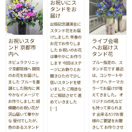
お祝いにス
タンドをお
届け
出版記念講演会に
スタンド花をお届
けしました 早春の
お祝いスタ
ライブ会場
お花でお作りしま
ンド 京都市
へお届けス
した お祝いのお花
内へ
タンド花
は華やかに お作り
ネビュラクリニッ
ブルー指定の、ス
します 今回はステ
ク京都院様へ 開院
タンド花です 最近
ージにお飾りとお
のお花をお届けし
は、コンサートや
聞きひたので少し
ました ブルーを基
ライブへ テーマカ
低いスタンドを使
調とした院内に 爽
ラーでお届けが増
いました ご用途な
やかなイメージで
えてきました。 オ
どご相談させて 進
お作りしました 胡
リジナルの札など
めていきました
蝶蘭のお祝い花が
も持って来られま
[…]
沢山届いて華やか
す 出来るだけお客
な 受付でしたが、
様のご要望をお聞
色のあるスタンド
きして お作りさせ