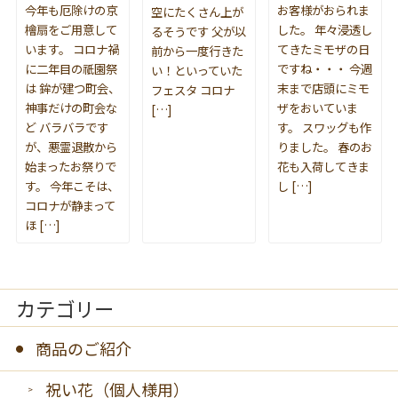
今年も厄除けの京
お客様がおられま
空にたくさん上が
檜扇をご用意して
した。 年々浸透し
るそうです 父が以
います。 コロナ禍
てきたミモザの日
前から一度行きた
に二年目の祇園祭
ですね・・・ 今週
い！といっていた
は 鉾が建つ町会、
末まで店頭にミモ
フェスタ コロナ
神事だけの町会な
ザをおいていま
[…]
ど バラバラです
す。 スワッグも作
が、悪霊退散から
りました。 春のお
始まったお祭りで
花も入荷してきま
す。 今年こそは、
し […]
コロナが静まって
ほ […]
カテゴリー
商品のご紹介
祝い花（個人様用）