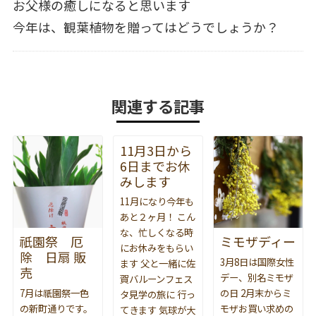
お父様の癒しになると思います
今年は、観葉植物を贈ってはどうでしょうか？
関連する記事
11月3日から
6日までお休
みします
11月になり今年も
あと２ヶ月！ こん
な、忙しくなる時
祇園祭 厄
ミモザディー
にお休みをもらい
除 日扇 販
3月8日は国際女性
ます 父と一緒に佐
売
デー、別名ミモザ
賀バルーンフェス
7月は祇園祭一色
の日 2月末からミ
タ見学の旅に 行っ
の新町通りです。
モザお買い求めの
てきます 気球が大