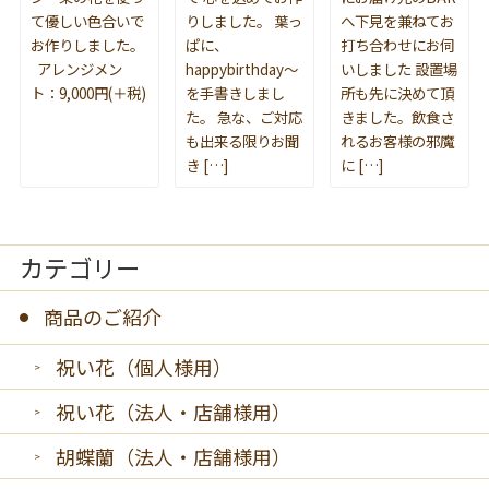
て優しい色合いで
りしました。 葉っ
へ下見を兼ねてお
お作りしました。
ぱに、
打ち合わせにお伺
アレンジメン
happybirthday～
いしました 設置場
ト：9,000円(＋税)
を手書きしまし
所も先に決めて頂
た。 急な、ご対応
きました。飲食さ
も出来る限りお聞
れるお客様の邪魔
き […]
に […]
カテゴリー
商品のご紹介
祝い花（個人様用）
祝い花（法人・店舗様用）
胡蝶蘭（法人・店舗様用）