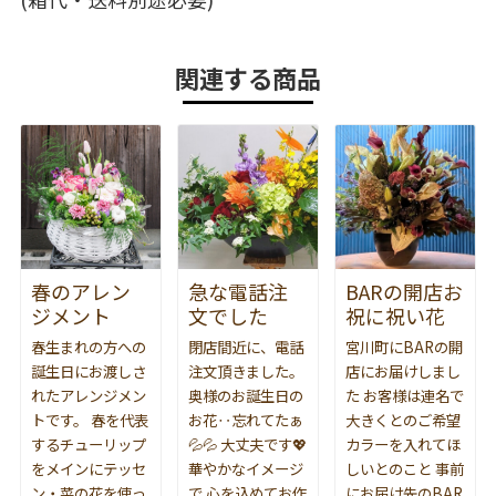
関連する商品
春のアレン
急な電話注
BARの開店お
ジメント
文でした
祝に祝い花
春生まれの方への
閉店間近に、電話
宮川町にBARの開
誕生日にお渡しさ
注文頂きました。
店にお届けしまし
れたアレンジメン
奥様のお誕生日の
た お客様は連名で
トです。 春を代表
お花‥忘れてたぁ
大きくとのご希望
するチューリップ
💦💦 大丈夫です💖
カラーを入れてほ
をメインにテッセ
華やかなイメージ
しいとのこと 事前
ン・菜の花を使っ
で 心を込めてお作
にお届け先のBAR