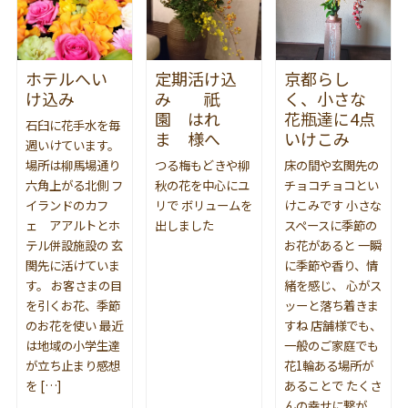
ホテルへい
定期活け込
京都らし
け込み
み 祇
く、小さな
園 はれ
花瓶達に4点
石臼に花手水を毎
ま 様へ
いけこみ
週いけています。
場所は柳馬場通り
つる梅もどきや柳
床の間や玄関先の
六角上がる北側 フ
秋の花を中心にユ
チョコチョコとい
イランドのカフ
リで ボリュームを
けこみです 小さな
ェ アアルトとホ
出しました
スペースに季節の
テル併設施設の 玄
お花があると 一瞬
関先に活けていま
に季節や香り、情
す。 お客さまの目
緒を感じ、 心がス
を引くお花、季節
ッーと落ち着きま
のお花を使い 最近
すね 店舗様でも、
は地域の小学生達
一般のご家庭でも
が立ち止まり感想
花1輪ある場所が
を […]
あることで たくさ
んの幸せに繋が