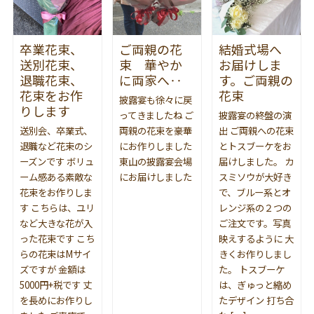
卒業花束、
ご両親の花
結婚式場へ
送別花束、
束 華やか
お届けしま
退職花束、
に両家へ‥
す。ご両親の
花束をお作
花束
披露宴も徐々に戻
りします
ってきましたね ご
披露宴の終盤の演
送別会、卒業式、
両親の花束を豪華
出 ご両親への花束
退職など花束のシ
にお作りしました
とトスブーケをお
ーズンです ボリュ
東山の披露宴会場
届けしました。 カ
ーム感ある素敵な
にお届けしました
スミソウが大好き
花束をお作りしま
で、ブルー系とオ
す こちらは、ユリ
レンジ系の２つの
など大きな花が入
ご注文です。写真
った花束です こち
映えするように 大
らの花束はMサイ
きくお作りしまし
ズですが 金額は
た。 トスブーケ
5000円+税です 丈
は、ぎゅっと縮め
を長めにお作りし
たデザイン 打ち合