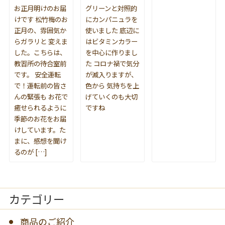
お正月明けのお届
グリーンと対照的
けです 松竹梅のお
にカンパニュラを
正月の、雰囲気か
使いました 底辺に
らガラリと 変えま
はビタミンカラー
した。こちらは、
を中心に作りまし
教習所の待合室前
た コロナ禍で気分
です。 安全運転
が滅入りますが、
で！運転前の皆さ
色から 気持ちを上
んの緊張も お花で
げていくのも大切
癒せられるように
ですね
季節のお花をお届
けしています。た
まに、感想を聞け
るのが […]
カテゴリー
商品のご紹介